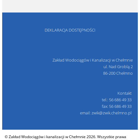
DEKLARACJA DOSTĘPNOŚCI
Zakład Wodociągów i Kanalizacji w Chełmnie
ul. Nad Groblą 2
86-200 Chełmno
Kontakt
tel.: 56 686 49 33
fax: 56 686 49 33
email: zwik@zwik.chelmno.pl
© Zakład Wodociągów i kanalizacji w Chełmnie 2026. Wszystkie prawa