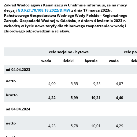
Zakład Wodociągów i Kanalizacji w Chełmnie informuje, że na mocy
decyzji
GD.RZT.70.108.18.2022/D.MW
z dnia 17 marca 2023r.
Państwowego Gospodarstwa Wodnego Wody Polskie - Regionalnego
Zarządu Gospodarki Wodnej w Gdańsku, z dniem 4 kwietnia 2023 r.
wchodzą w życie nowe taryfy dla zbiorowego zaopatrzenia w wodę i
zbiorowego odprowadzania ścieków.
cele socjalno - bytowe
cele po
woda
ścieki
łącznie
woda
ści
od 04.04.2023
netto
4,00
5,55
9,55
4,07
brutto
4,32
5,99
10,31
4,40
od 04.04.2024
-
netto
4,23
5,78
10,01
4,29