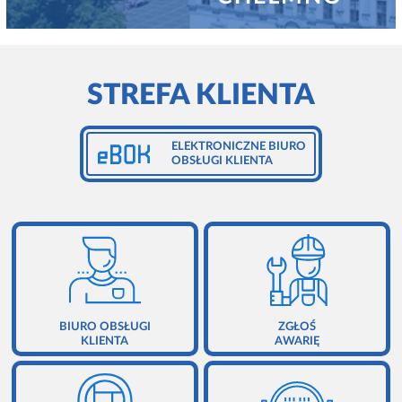
ZGŁOSZENIE AWARII
ZARZĄDZANIE NIERUCHOMOŚCIAMI
RODO - OBOWIĄZEK INFORMACYJNY
KONTAKT
STREFA KLIENTA
EBOK
REGULAMINY
ELEKTRONICZNE BIURO
OBSŁUGI KLIENTA
POLITYKA PRYWATNOŚCI
BIURO OBSŁUGI
ZGŁOŚ
KLIENTA
AWARIĘ