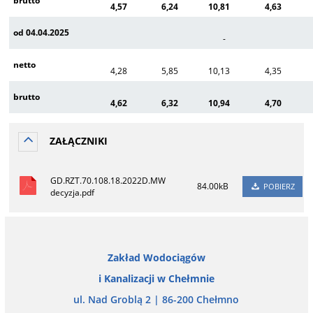
brutto
4,57
6,24
10,81
4,63
od 04.04.2025
-
netto
4,28
5,85
10,13
4,35
brutto
4,62
6,32
10,94
4,70
ZAŁĄCZNIKI
GD.RZT.70.108.18.2022D.MW
84.00kB
POBIERZ
decyzja.pdf
Zakład Wodociągów
i Kanalizacji w Chełmnie
ul. Nad Groblą 2 | 86-200 Chełmno