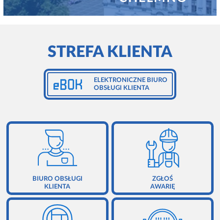
ZGŁOSZENIE AWARII
ZARZĄDZANIE NIERUCHOMOŚCIAMI
RODO - OBOWIĄZEK INFORMACYJNY
KONTAKT
STREFA KLIENTA
EBOK
REGULAMINY
ELEKTRONICZNE BIURO
OBSŁUGI KLIENTA
POLITYKA PRYWATNOŚCI
BIURO OBSŁUGI
ZGŁOŚ
KLIENTA
AWARIĘ