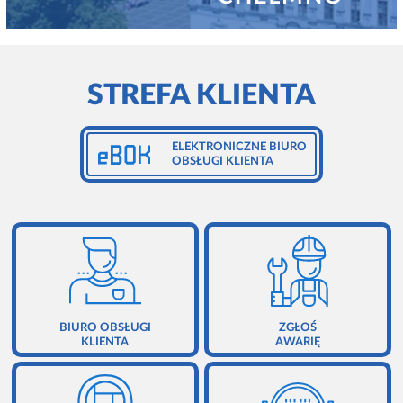
ZGŁOSZENIE AWARII
ZARZĄDZANIE NIERUCHOMOŚCIAMI
RODO - OBOWIĄZEK INFORMACYJNY
KONTAKT
STREFA KLIENTA
EBOK
REGULAMINY
ELEKTRONICZNE BIURO
OBSŁUGI KLIENTA
POLITYKA PRYWATNOŚCI
BIURO OBSŁUGI
ZGŁOŚ
KLIENTA
AWARIĘ