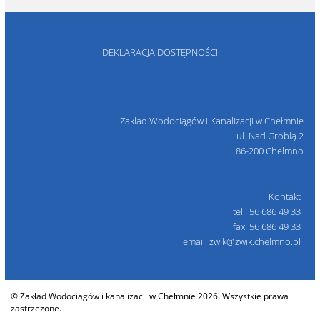
DEKLARACJA DOSTĘPNOŚCI
Zakład Wodociągów i Kanalizacji w Chełmnie
ul. Nad Groblą 2
86-200 Chełmno
Kontakt
tel.: 56 686 49 33
fax: 56 686 49 33
email: zwik@zwik.chelmno.pl
© Zakład Wodociągów i kanalizacji w Chełmnie 2026. Wszystkie prawa
zastrzeżone.