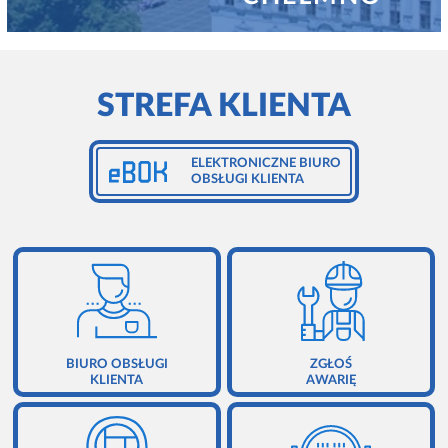
ZGŁOSZENIE AWARII
ZARZĄDZANIE NIERUCHOMOŚCIAMI
RODO - OBOWIĄZEK INFORMACYJNY
KONTAKT
STREFA KLIENTA
EBOK
REGULAMINY
ELEKTRONICZNE BIURO
OBSŁUGI KLIENTA
POLITYKA PRYWATNOŚCI
BIURO OBSŁUGI
ZGŁOŚ
KLIENTA
AWARIĘ