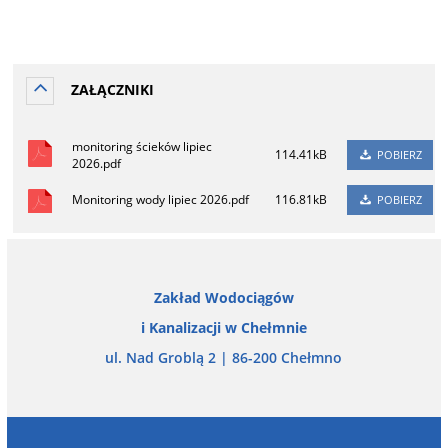
ZAŁĄCZNIKI
monitoring ścieków lipiec
114.41kB
POBIERZ
2026.pdf
Monitoring wody lipiec 2026.pdf
116.81kB
POBIERZ
Zakład Wodociągów
i Kanalizacji w Chełmnie
ul. Nad Groblą 2 | 86-200 Chełmno