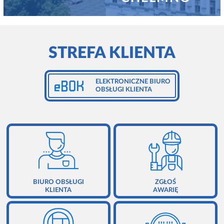
ZGŁOSZENIE AWARII
ZARZĄDZANIE NIERUCHOMOŚCIAMI
RODO - OBOWIĄZEK INFORMACYJNY
KONTAKT
STREFA KLIENTA
EBOK
REGULAMINY
ELEKTRONICZNE BIURO
OBSŁUGI KLIENTA
POLITYKA PRYWATNOŚCI
BIURO OBSŁUGI
ZGŁOŚ
KLIENTA
AWARIĘ