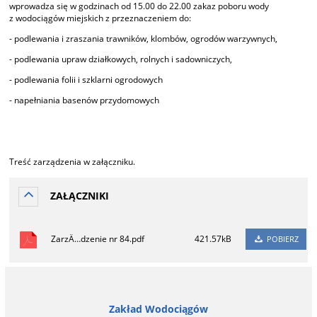
wprowadza się w godzinach od 15.00 do 22.00 zakaz poboru wody
z wodociągów miejskich z przeznaczeniem do:
- podlewania i zraszania trawników, klombów, ogrodów warzywnych,
- podlewania upraw działkowych, rolnych i sadowniczych,
- podlewania folii i szklarni ogrodowych
- napełniania basenów przydomowych
Treść zarządzenia w załączniku.
ZAŁĄCZNIKI
ZarzÄ…dzenie nr 84.pdf
421.57kB
POBIERZ
Zakład Wodociągów